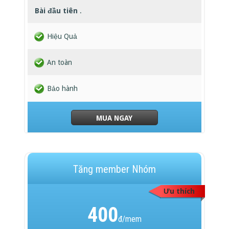
Bài đầu tiên
.
Hiệu Quả
An toàn
Bảo hành
MUA NGAY
Tăng member Nhóm
Ưu thích
400
đ/mem