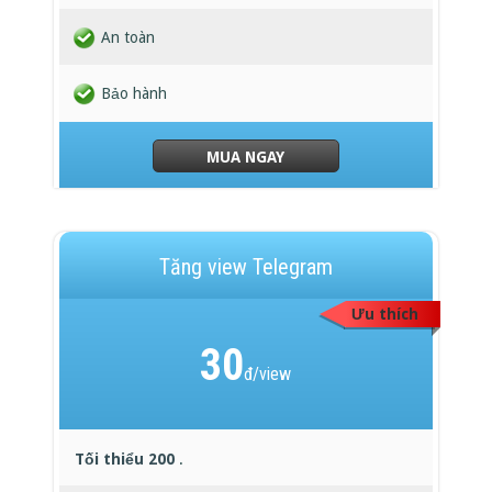
An toàn
Bảo hành
MUA NGAY
Tăng view Telegram
Ưu thích
30
đ/view
Tối thiểu 200
.